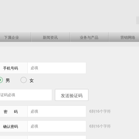
下属企业
新闻资讯
业务与产品
营销网络
手机号码


男
女
发送验证码
6到16个字符
密 码
6到16个字符
确认密码