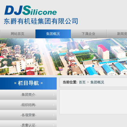
网站首页
集团概况
下属企业
新闻
当前位置:
首页
>
集团概况
-集团简介-
-组织结构-
-各项荣誉-
-质量认证-