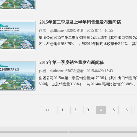
2015年第二季度及上半年销售量发布新闻稿
作者：djsilicone ,6920次查看 , 2015-07-14 16:55
集团公司2015年第二季度销售量为22252吨（其中出口销售为2
吨，占总销售量3.79%），与2014年同期比较增长2.12% 。其中生胶
2015年第一季度销售量发布新闻稿
作者：djsilicone ,6507次查看 , 2015-04-20 15:43
集团公司2015年第一季度销售量为17928吨（其中出口销售为2
597吨，占总销售量3.33%），与2014年同期比较增长9.80% 。其
<<
1
2
3
4
5
6