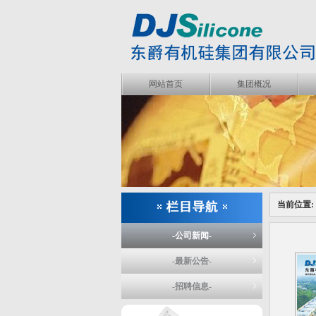
网站首页
集团概况
当前位置:
-公司新闻-
-最新公告-
-招聘信息-