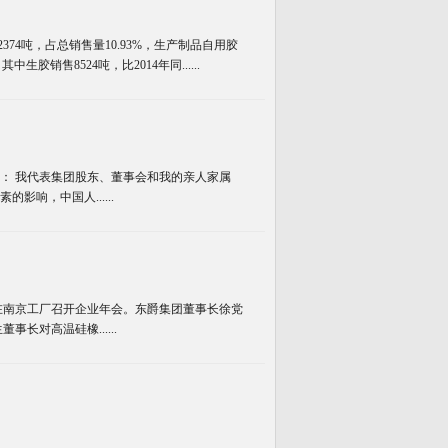
374吨，占总销售量10.93%，生产制品自用胶
中生胶销售8524吨，比2014年同......
们： 我代表集团股东、董事会和我的亲人家属
影响，中国人......
日在南京工厂召开企业年会。东爵集团董事长徐党
对高温硅橡......