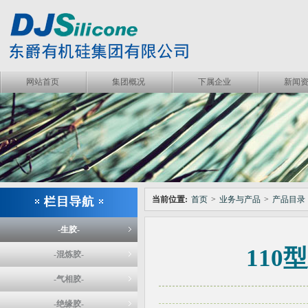
网站首页
集团概况
下属企业
新闻
当前位置:
首页
>
业务与产品
>
产品目录
-生胶-
110
-混炼胶-
-气相胶-
-绝缘胶-