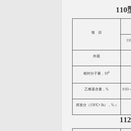
110
项
目
11
外观
4
相对分子量，
10
乙烯基含量，
%
0.03
挥发分（
150
℃×
3h
），
%
≤
11