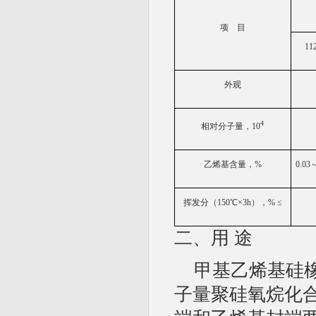
项
目
11
外观
4
相对分子量，
10
乙烯基含量，
%
0.03
挥发分（
150
℃×
3h
），
%
≤
二、用 途
甲基乙烯基硅
子量聚硅氧烷化