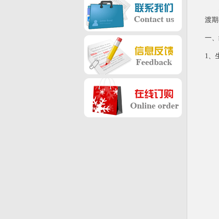
渡期
一、
1
、