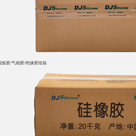
混炼胶
/
气相胶
/
绝缘胶纸箱